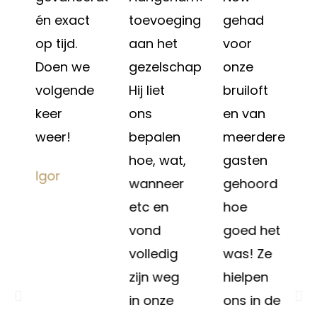
én exact
toevoeging
gehad
op tijd.
aan het
voor
Doen we
gezelschap.
onze
volgende
Hij liet
bruiloft
keer
ons
en van
e
weer!
bepalen
meerdere
hoe, wat,
gasten
Igor
wanneer
gehoord
etc en
hoe
vond
goed het
volledig
was! Ze
zijn weg
hielpen
in onze
ons in de