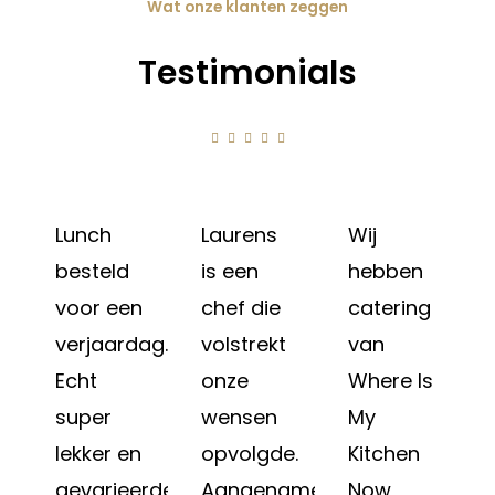
Wat onze klanten zeggen
Testimonials





Lunch
Laurens
Wij
besteld
is een
hebben
voor een
chef die
catering
verjaardag.
volstrekt
van
Echt
onze
Where Is
super
wensen
My
lekker en
opvolgde.
Kitchen
gevarieerde
Aangename
Now