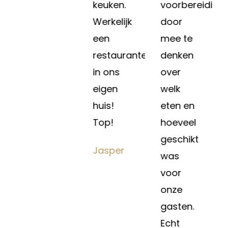
iding
keuken.
voorbereiding
Werkelijk
door
een
mee te
restaurantervaring
denken
in ons
over
eigen
welk
huis!
eten en
Top!
hoeveel
geschikt
Jasper
was
voor
onze
gasten.
Echt