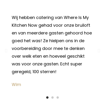
y
Lunch besteld voor een verjaardag.
ft
Echt super lekker en gevarieerde én
oe
exact op tijd. Doen we volgende keer
weer!
Igor