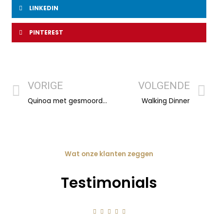
LINKEDIN
PINTEREST
VORIGE
VOLGENDE
Quinoa met gesmoorde courgette, tomaat en kip
Walking Dinner
Wat onze klanten zeggen
Testimonials




